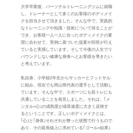
大学卒業後、パーソナルトレーニングジムに就職
し、トレーナーとして多くのお客様のボディメイ
クを担当させて頂きました。そんな中で、実践的
なトレーニングや知識・技術について得ることが
でき、お客様一人一人に合ったボディメイクの要
望に合わせて、実例に基づいた提案や回答が行え
ていると実感しています。そして今後の人生でリ
バウンドしない健康な身体へとお客様を導きたい
と考えています。
私自身、小学校2年生からサッカーとフットサル
に励み、現在でも岡山県代表の選手として活動し
ています。そんな中で、スポーツにも筋トレにも
共通していることを発見しました。それは、｢メ
ンタル=心｣の成熟度が成長速度に大きく反映す
るということです。正しいボディメイクとは、
｢心｣と｢身体｣それぞれが整った状態で行うもので
あり、その延長線上に求めている｢ゴール=結果｣