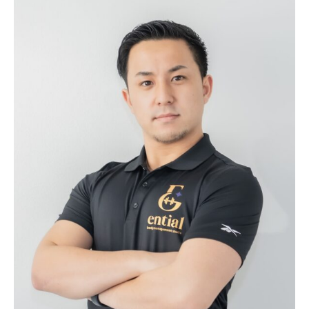
t
t
7
s
s
月
t
t
22
u
u
日
d
d
by
i
i
sou
o
o