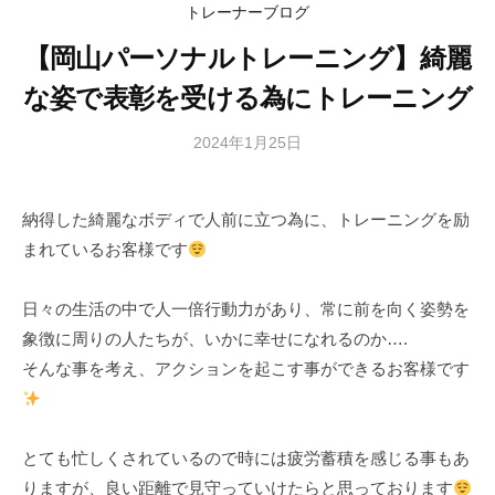
e
e
ュ
ュ
コ
トレーナーブログ
ー
ー
n
n
ン
【岡山パーソナルトレーニング】綺麗
t
t
テ
i
i
な姿で表彰を受ける為にトレーニング
ン
a
a
l
l
ツ
2024年1月25日
b
b
b
へ
y
o
o
ス
山
d
d
納得した綺麗なボディで人前に立つ為に、トレーニングを励
キ
本
y
y
まれているお客様です
昌
ッ
m
m
寛
プ
a
a
日々の生活の中で人一倍行動力があり、常に前を向く姿勢を
n
n
象徴に周りの人たちが、いかに幸せになれるのか….
a
a
そんな事を考え、アクションを起こす事ができるお客様です
g
g
e
e
m
m
e
e
とても忙しくされているので時には疲労蓄積を感じる事もあ
n
n
りますが、良い距離で見守っていけたらと思っております