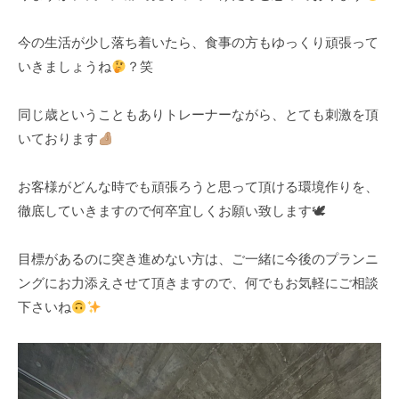
t
t
s
s
今の生活が少し落ち着いたら、食事の方もゆっくり頑張って
t
t
いきましょうね
？笑
u
u
d
d
i
i
同じ歳ということもありトレーナーながら、とても刺激を頂
o
o
いております
お客様がどんな時でも頑張ろうと思って頂ける環境作りを、
徹底していきますので何卒宜しくお願い致します🕊
目標があるのに突き進めない方は、ご一緒に今後のプランニ
ングにお力添えさせて頂きますので、何でもお気軽にご相談
下さいね