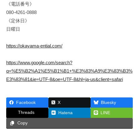
《電話番号》
080-4261-0888
《定休日》
日曜日
https://okayama-ential.com/
https://www.google.com/search?
q=%E5%B2%A1%E5%B1%B1+%E3%83%A9%E3%83%B3%
E3%83%81&ie=UTF-8&oe=UTF-8&hl=ja-us&client=safari
Facebook
X
Bluesky
Threads
Hatena
LINE
Copy