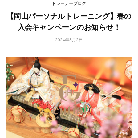
e
e
ュ
ュ
コ
トレーナーブログ
ー
ー
n
n
ン
【岡山パーソナルトレーニング】春の
t
t
テ
i
i
入会キャンペーンのお知らせ！
ン
a
a
l
l
ツ
2024年3月2日
b
b
b
へ
y
o
o
ス
山
d
d
キ
本
y
y
昌
ッ
m
m
寛
プ
a
a
n
n
a
a
g
g
e
e
m
m
e
e
n
n