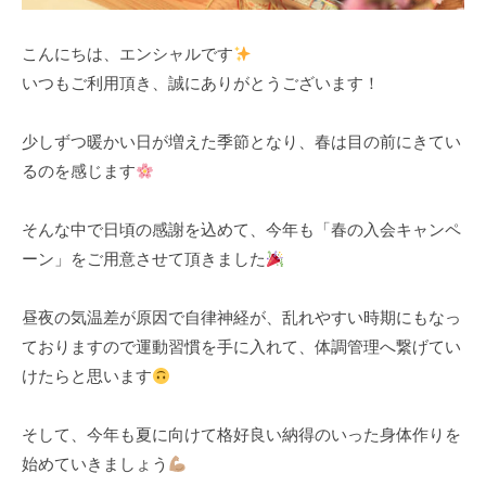
t
t
s
s
こんにちは、エンシャルです
t
t
いつもご利用頂き、誠にありがとうございます！
u
u
d
d
i
i
少しずつ暖かい日が増えた季節となり、春は目の前にきてい
o
o
るのを感じます
そんな中で日頃の感謝を込めて、今年も「春の入会キャンペ
ーン」をご用意させて頂きました
昼夜の気温差が原因で自律神経が、乱れやすい時期にもなっ
ておりますので運動習慣を手に入れて、体調管理へ繋げてい
けたらと思います
そして、今年も夏に向けて格好良い納得のいった身体作りを
始めていきましょう